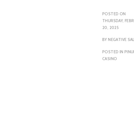
POSTED ON
THURSDAY, FEB
20, 2025
BY
NEGATIVE SA
POSTED IN
PINU
CASINO