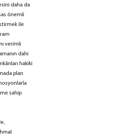
besini daha da
esas önemli
tirmek ile
gram
nı verimli
namanın dahi
kânları hakiki
mada plan
mosyonlarla
eme sahip
de,
ihmal