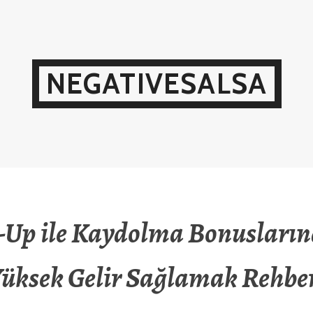
NEGATIVESALSA
-Up ile Kaydolma Bonusları
üksek Gelir Sağlamak Rehbe