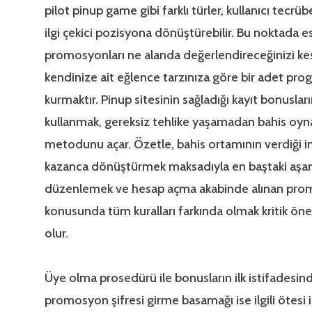
pilot pinup game gibi farklı türler, kullanıcı tecrü
ilgi çekici pozisyona dönüştürebilir. Bu noktada 
promosyonları ne alanda değerlendireceğinizi kes
kendinize ait eğlence tarzınıza göre bir adet pro
kurmaktır. Pinup sitesinin sağladığı kayıt bonusları
kullanmak, gereksiz tehlike yaşamadan bahis oy
metodunu açar. Özetle, bahis ortamının verdiği im
kazanca dönüştürmek maksadıyla en baştaki aşa
düzenlemek ve hesap açma akabinde alınan pro
konusunda tüm kuralları farkında olmak kritik ön
olur.
Üye olma prosedürü ile bonusların ilk istifadesin
promosyon şifresi girme basamağı ise ilgili ötesi 