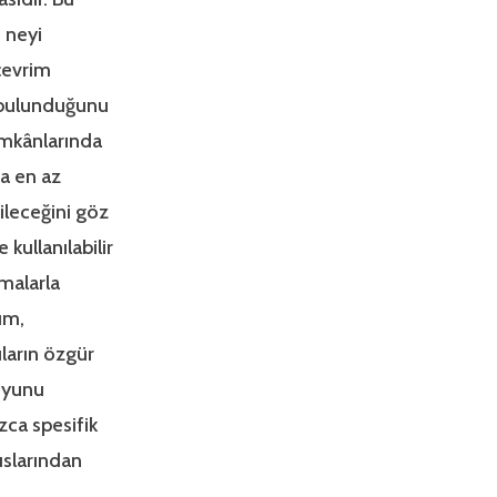
 neyi
 çevrim
f bulunduğunu
imkânlarında
da en az
bileceğini göz
kullanılabilir
amalarla
um,
ıların özgür
oyunu
zca spesifik
nuslarından