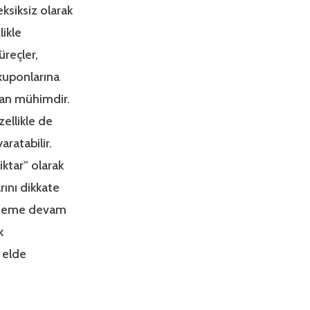
ksiksiz olarak
likle
reçler,
 kuponlarına
ndan mühimdir.
zellikle de
ratabilir.
ktar” olarak
rını dikkate
önteme devam
k
 elde