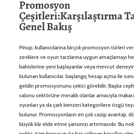
Promosyon
Çeşitleri:Karşılaştırma Ta
Genel Bakış
Pinup, kullanıcılarına birçok promosyon türleri ver
zevklere ve oyun tarzlarına uygun amaçlamayı he
bahislerine yeni başlayanlar veya mevcut deneyi
bulunan kullanıcılar, başlangıç hesap açma ile s
geldin promosyonunu çekici görebilir. Başka ce
salonu sektörüne meraklı olanlar amacıyla makar
oyunları ya da çark benzeri kategorilere özgü teşv
bulunur. Promosyonların en çok cazip avantajı, dü
büyük kâr elde etme şansınızı artırmasıdır. Bu n
nokta, tüm bonusun öz has rollover koşulları olma