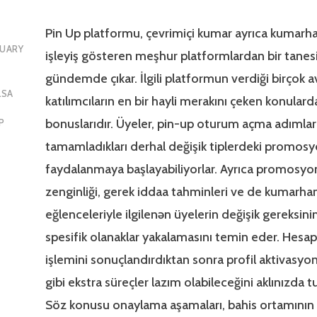
Pin Up platformu, çevrimiçi kumar ayrıca kumarh
RUARY
işleyiş gösteren meşhur platformlardan bir tanesi
gündemde çıkar. İlgili platformun verdiği birçok a
LSA
katılımcıların en bir hayli merakını çeken konularda
bonuslarıdır. Üyeler, pin-up oturum açma adımlar
P
tamamladıkları derhal değişik tiplerdeki promos
faydalanmaya başlayabiliyorlar. Ayrıca promosyon
zenginliği, gerek iddaa tahminleri ve de kumarha
eğlenceleriyle ilgilenən üyelerin değişik gereksini
spesifik olanaklar yakalamasını temin eder. Hesa
işlemini sonuçlandırdıktan sonra profil aktivasyonu
gibi ekstra süreçler lazım olabileceğini aklınızda t
Söz konusu onaylama aşamaları, bahis ortamının