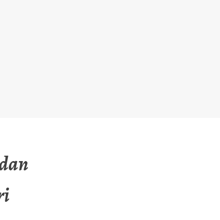
ndan
ri