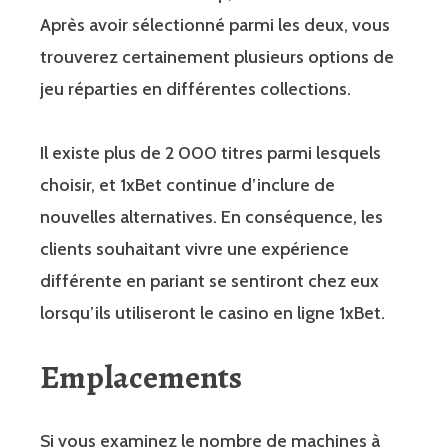
Après avoir sélectionné parmi les deux, vous
trouverez certainement plusieurs options de
jeu réparties en différentes collections.
Il existe plus de 2 000 titres parmi lesquels
choisir, et 1xBet continue d’inclure de
nouvelles alternatives. En conséquence, les
clients souhaitant vivre une expérience
différente en pariant se sentiront chez eux
lorsqu’ils utiliseront le casino en ligne 1xBet.
Emplacements
Si vous examinez le nombre de machines à