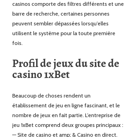
casinos comporte des filtres différents et une
barre de recherche, certaines personnes
peuvent sembler dépassées lorsqu’elles
utilisent le système pour la toute première
fois.
Profil de jeux du site de
casino 1xBet
Beaucoup de choses rendent un
établissement de jeu en ligne fascinant, et le
nombre de jeux en fait partie. L’entreprise de
jeu 1xBet comprend deux groupes principaux :
— Site de casino et amp; & Casino en direct.