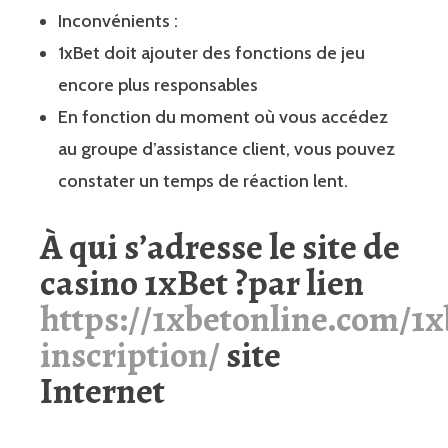
Inconvénients :
1xBet doit ajouter des fonctions de jeu
encore plus responsables
En fonction du moment où vous accédez
au groupe d’assistance client, vous pouvez
constater un temps de réaction lent.
À qui s’adresse le site de
casino 1xBet ?par lien
https://1xbetonline.com/1x
inscription/
site
Internet