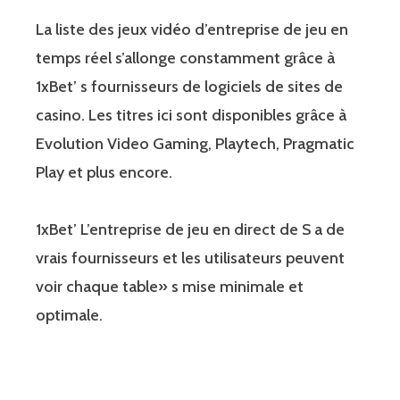
La liste des jeux vidéo d’entreprise de jeu en
temps réel s’allonge constamment grâce à
1xBet’ s fournisseurs de logiciels de sites de
casino. Les titres ici sont disponibles grâce à
Evolution Video Gaming, Playtech, Pragmatic
Play et plus encore.
1xBet’ L’entreprise de jeu en direct de S a de
vrais fournisseurs et les utilisateurs peuvent
voir chaque table» s mise minimale et
optimale.