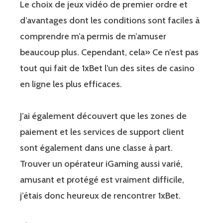
Le choix de jeux vidéo de premier ordre et
d’avantages dont les conditions sont faciles à
comprendre m’a permis de m’amuser
beaucoup plus. Cependant, cela» Ce n’est pas
tout qui fait de 1xBet l’un des sites de casino
en ligne les plus efficaces.
J’ai également découvert que les zones de
paiement et les services de support client
sont également dans une classe à part.
Trouver un opérateur iGaming aussi varié,
amusant et protégé est vraiment difficile,
j’étais donc heureux de rencontrer 1xBet.