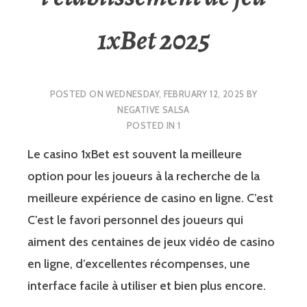
1xBet 2025
POSTED ON
WEDNESDAY, FEBRUARY 12, 2025
BY
NEGATIVE SALSA
POSTED IN
1
Le casino 1xBet est souvent la meilleure
option pour les joueurs à la recherche de la
meilleure expérience de casino en ligne. C’est
C’est le favori personnel des joueurs qui
aiment des centaines de jeux vidéo de casino
en ligne, d’excellentes récompenses, une
interface facile à utiliser et bien plus encore.