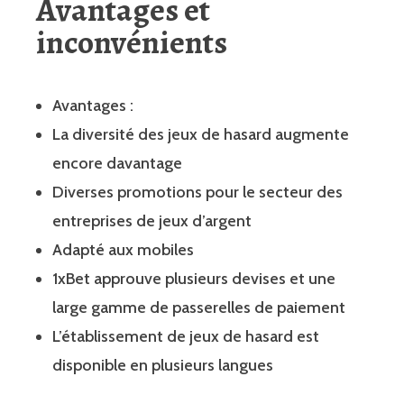
Avantages et
inconvénients
Avantages :
La diversité des jeux de hasard augmente
encore davantage
Diverses promotions pour le secteur des
entreprises de jeux d’argent
Adapté aux mobiles
1xBet approuve plusieurs devises et une
large gamme de passerelles de paiement
L’établissement de jeux de hasard est
disponible en plusieurs langues