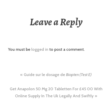
Leave a Reply
You must be
logged in
to post a comment.
Post
Guide sur le dosage de
Biopten (Test E)
navigation
Get Anapolon 50 Mg 20 Tabletten For £45 00 With
Online Supply In The Uk Legally And Swiftly