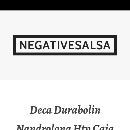
Skip
to
content
NEGATIVESALSA
Deca Durabolin
Nandrolona Htp Caja