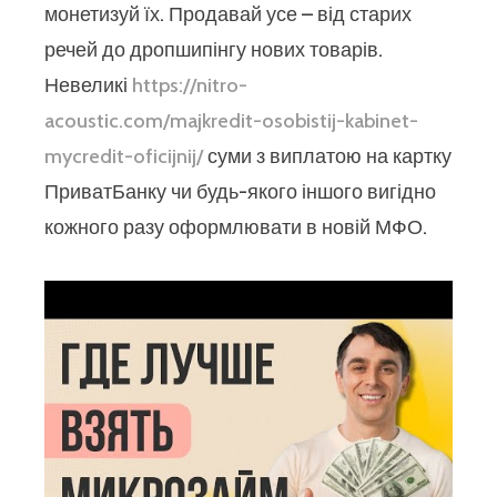
монетизуй їх. Продавай усе – від старих
речей до дропшипінгу нових товарів.
Невеликі
https://nitro-
acoustic.com/majkredit-osobistij-kabinet-
mycredit-oficijnij/
суми з виплатою на картку
ПриватБанку чи будь-якого іншого вигідно
кожного разу оформлювати в новій МФО.