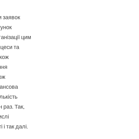
и заявок
хунок
анізації цим
оцеси та
акож
ння
ож
нансова
лькість
 раз. Так,
ислі
 і так далі.