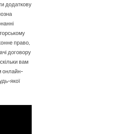
ити додаткову
йозна
онанні
кторському
конне право,
дачі договору
 скільки вам
м онлайн-
удь-якої