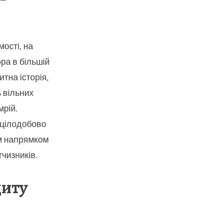
мості, на
ра в більшій
итна історія,
ь вільних
мрій.
 цілодобово
м напрямком
чизників.
диту