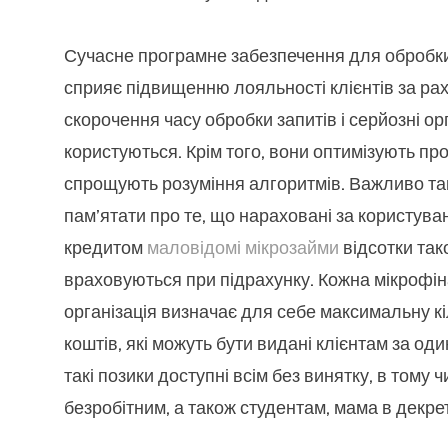
Сучасне програмне забезпечення для обробк
сприяє підвищенню лояльності клієнтів за ра
скорочення часу обробки запитів і серйозні орг
користуються. Крім того, вони оптимізують пр
спрощують розуміння алгоритмів. Важливо т
пам’ятати про те, що нараховані за користува
кредитом
маловідомі мікрозайми
відсотки так
враховуються при підрахунку. Кожна мікрофі
організація визначає для себе максимальну кі
коштів, які можуть бути видані клієнтам за один
такі позики доступні всім без винятку, в тому ч
безробітним, а також студентам, мама в декреті