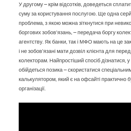
У другому – крім відсотків, доведеться сплат
суму за користування послугою. Ще одна сер
проблема, з якою можна зіткнутися при невик
боргових зобов’язань, – передача боргу коле
агентству. Як банки, так і МФО мають на це за
і не зобов’язані мати дозвіл клієнта для пере
колекторам. Найпростіший спосіб дізнатися, у
обійдеться позика – скористатися спеціальни
калькулятором, який є на офсайті практично б
організації.