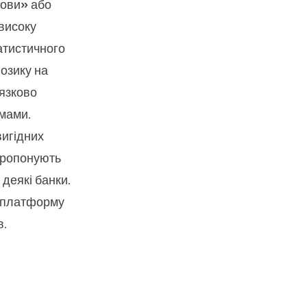
мови» або
 високу
атистичного
позику на
’язково
емами.
вигідних
пропонують
 деякі банки.
у платформу
в.