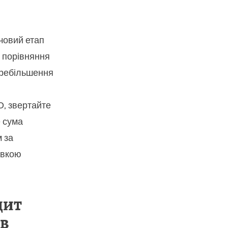
човий етап
і порівняння
еребільшення
.
, звертайте
е сума
 за
тавкою
дит
 в