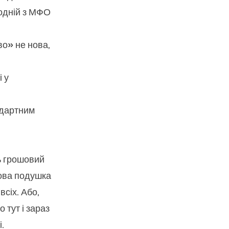
 одній з МФО
.
о» не нова,
 у
ндартним
ь грошовий
сова подушка
всіх. Або,
 тут і зараз
.