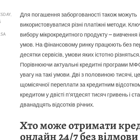
Для погашення заборгованості також можуть
SDAY,
5
використовуватися різні платіжні методи. Клю
вибору мікрокредитного продукту – вивчення 
LSA
умов. На фінансовому ринку працюють без п
десятки сервісів, умови яких істотно різняться
Порівнюючи актуальні кредитні програми МФО
увагу на такі умови. Дві з половиною тисячі, ц
щомісячної переплати за кредитним відсотком
кредитом у двісті п’ятдесят тисяч гривень і с
дванадцять відсотків річних.
Хто може отримати кре
онлайн 24/7 без відмови