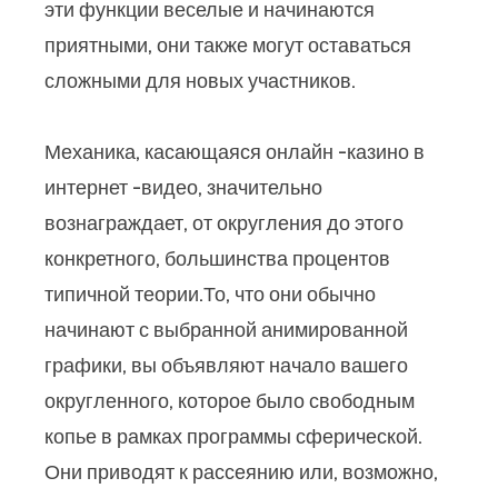
эти функции веселые и начинаются
приятными, они также могут оставаться
сложными для новых участников.
Механика, касающаяся онлайн -казино в
интернет -видео, значительно
вознаграждает, от округления до этого
конкретного, большинства процентов
типичной теории.То, что они обычно
начинают с выбранной анимированной
графики, вы объявляют начало вашего
округленного, которое было свободным
копье в рамках программы сферической.
Они приводят к рассеянию или, возможно,