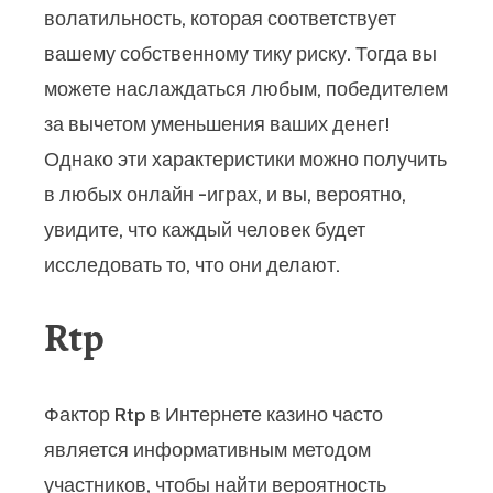
волатильность, которая соответствует
вашему собственному тику риску. Тогда вы
можете наслаждаться любым, победителем
за вычетом уменьшения ваших денег!
Однако эти характеристики можно получить
в любых онлайн -играх, и вы, вероятно,
увидите, что каждый человек будет
исследовать то, что они делают.
Rtp
Фактор Rtp в Интернете казино часто
является информативным методом
участников, чтобы найти вероятность