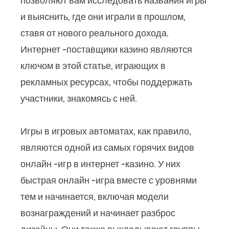
позволяют вам исследовать названия игры
и выяснить, где они играли в прошлом,
ставя от нового реального дохода.
Интернет -поставщики казино являются
ключом в этой статье, играющих в
рекламных ресурсах, чтобы поддержать
участники, знакомясь с ней.
Игры в игровых автоматах, как правило,
являются одной из самых горячих видов
онлайн -игр в интернет -казино. У них
быстрая онлайн -игра вместе с уровнями
тем и начинается, включая модели
вознаграждений и начинает разброс