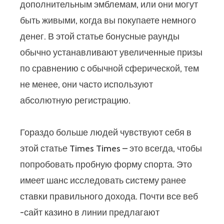
дополнительным эмблемам, или они могут
быть живыми, когда вы покупаете немного
денег. В этой статье бонусные раунды
обычно устанавливают увеличенные призы
по сравнению с обычной сферической, тем
не менее, они часто используют
абсолютную регистрацию.
Гораздо больше людей чувствуют себя в
этой статье Times Times – это всегда, чтобы
попробовать пробную форму спорта. Это
имеет шанс исследовать систему ранее
ставки правильного дохода. Почти все веб
-сайт казино в линии предлагают