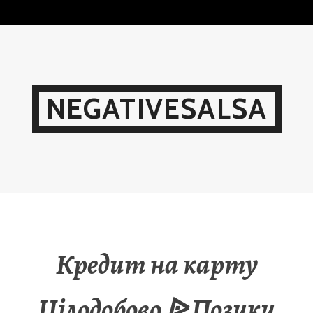
Skip
to
content
NEGATIVESALSA
Кредит на карту
Цілодобово ᐉ Позики