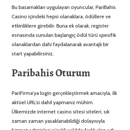
Bu basamakları uygulayan oyuncular, PariBahis
Casino içindeki hepsi olanaklara, ödüllere ve
etkinliklere girebilir. Buna ek olarak, register
esnasında sunulan başlangıç ödül türü spesifik
olanaklardan dahi faydalanarak avantajlı bir
start yapabilirsiniz.
Paribahis Oturum
PariFirma’ya login gerçekleştirmek amacıyla, ilk
aktüel URL’si dahil yapmanız mühim.
Ülkemizde internet casino sitesi siteleri, sık
zaman zaman yasaklanabildiği dolayısıyla