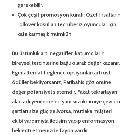
gerekebilir.
Çok çeşit promosyon kuralı:
Özel fırsatların
rollover koşulları tecrübesiz oyuncular için
kafa karmaşık mümkün.
Bu üstünlük artı negatifler, katılımcıların
bireysel tercihlerine bağlı olarak değer kazanır.
Eğer alternatif eğlence opsiyonları artı üst
ödüller bekliyorsanız, Paribahis göz önüne
değer potansiyel sistemdir. Fakat tekrarlayan
alan adı yenilemeleri yanı sıra ikramiye çevirim
şartları size güç geliyorsa, mutlaka müşteri
ekibi yardımıyla iletişim yapıp enformasyon
beklenti etmenizde fayda vardır.