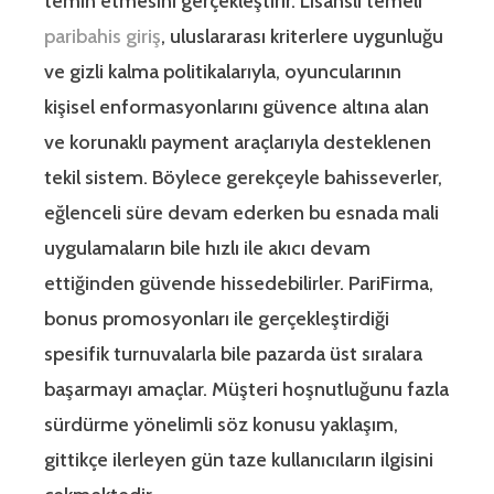
temin etmesini gerçekleştirir. Lisanslı temeli
paribahis giriş
, uluslararası kriterlere uygunluğu
ve gizli kalma politikalarıyla, oyuncularının
kişisel enformasyonlarını güvence altına alan
ve korunaklı payment araçlarıyla desteklenen
tekil sistem. Böylece gerekçeyle bahisseverler,
eğlenceli süre devam ederken bu esnada mali
uygulamaların bile hızlı ile akıcı devam
ettiğinden güvende hissedebilirler. PariFirma,
bonus promosyonları ile gerçekleştirdiği
spesifik turnuvalarla bile pazarda üst sıralara
başarmayı amaçlar. Müşteri hoşnutluğunu fazla
sürdürme yönelimli söz konusu yaklaşım,
gittikçe ilerleyen gün taze kullanıcıların ilgisini