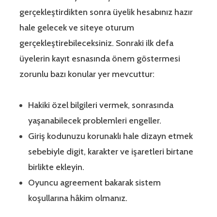
gerçekleştirdikten sonra üyelik hesabınız hazır
hale gelecek ve siteye oturum
gerçekleştirebileceksiniz. Sonraki ilk defa
üyelerin kayıt esnasında önem göstermesi
zorunlu bazı konular yer mevcuttur:
Hakiki özel bilgileri vermek, sonrasında
yaşanabilecek problemleri engeller.
Giriş kodunuzu korunaklı hale dizayn etmek
sebebiyle digit, karakter ve işaretleri birtane
birlikte ekleyin.
Oyuncu agreement bakarak sistem
koşullarına hâkim olmanız.