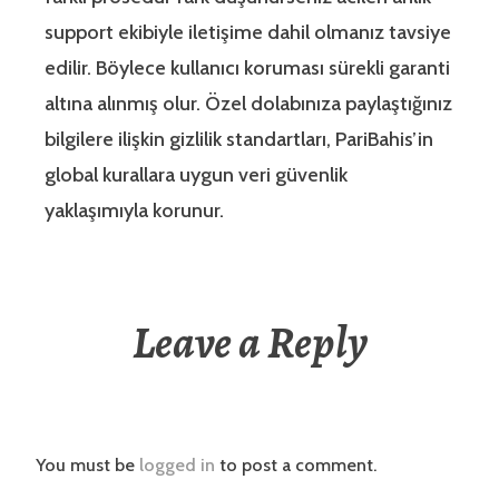
support ekibiyle iletişime dahil olmanız tavsiye
edilir. Böylece kullanıcı koruması sürekli garanti
altına alınmış olur. Özel dolabınıza paylaştığınız
bilgilere ilişkin gizlilik standartları, PariBahis’in
global kurallara uygun veri güvenlik
yaklaşımıyla korunur.
Leave a Reply
You must be
logged in
to post a comment.