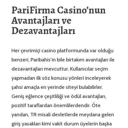
PariFirma Casino’nun
Avantajları ve
Dezavantajları
Her çevrimiçi casino platformunda var olduğu
benzeri, Paribahis’in bile birtakım avantajları ile
dezavantajları mevcuttur. Kullanıcılar seçim
yapmadan ilk söz konusu yönleri inceleyerek
şahsi amaçla en yerinde siteyi bulabilirler.
Geniş eğlence çeşitliliği ve ödül avantajları,
pozitif taraflardan önemlilerdendir. Öte
yandan, TR misali devletlerde meydana gelen
giriş yasakları kimi vakit durum üyelerin başka