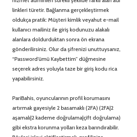
hizmet adminleri sürekli şekilde farklı alan adı
linkleri türetir. Bağlanma gerçekleştirmek
oldukça pratik: Müşteri kimlik veyahut e-mail
kullanıcı mailiniz ile giriş kodunuzu alakalı
alanlara doldurduktan sonra ön ekrana
gönderilirsiniz. Olur da şifrenizi unuttuysanız,
“Password’ümü Kaybettim” düğmesine
seçerek adres yoluyla taze bir giriş kodu rica
yapabilirsiniz.
PariBahis, oyuncularının profil korumasını
artırmak gayesiyle 2 basamaklı (2FA) (2FA|2
aşamalı|2 kademe doğrulama|çift doğrulama)
gibi ekstra korunma yolları keza barındırabilir.