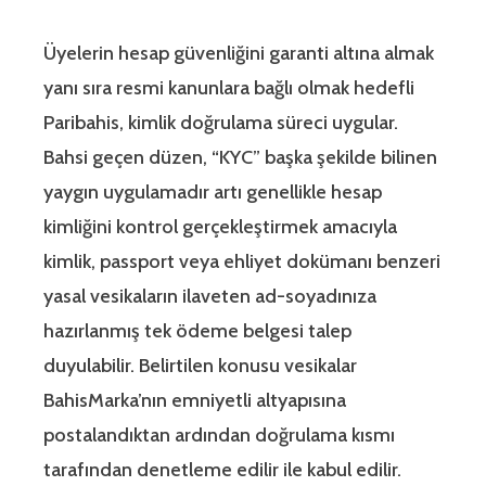
Üyelerin hesap güvenliğini garanti altına almak
yanı sıra resmi kanunlara bağlı olmak hedefli
Paribahis, kimlik doğrulama süreci uygular.
Bahsi geçen düzen, “KYC” başka şekilde bilinen
yaygın uygulamadır artı genellikle hesap
kimliğini kontrol gerçekleştirmek amacıyla
kimlik, passport veya ehliyet dokümanı benzeri
yasal vesikaların ilaveten ad-soyadınıza
hazırlanmış tek ödeme belgesi talep
duyulabilir. Belirtilen konusu vesikalar
BahisMarka’nın emniyetli altyapısına
postalandıktan ardından doğrulama kısmı
tarafından denetleme edilir ile kabul edilir.