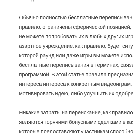
Обычно полностью бесплатные переписывани
правило, ограничены сферической позицией,
не можете попробовать их в любых других иг
азартное учреждение, как правило, будет ситу
которой раунд или даже игры вы можете испо
бесплатные переписывания в терминах, связ
программой. В этой статье правила предназн
интереса интереса к конкретным видеоиграм,
мотивировать идею, либо улучшить их одобре
Никакие затраты на переискание, как правило
являются горячими бонусными сделками в ка
которые предоставляют участникам способно