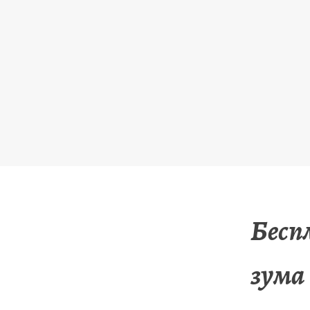
Skip
to
content
Бесп
зума