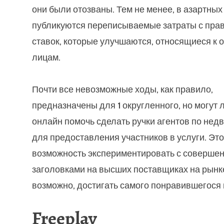
они были отозваны. Тем не менее, в азартных
публикуются переписываемые затраты с пра
ставок, которые улучшаются, относящиеся к 
лицам.
Почти все невозможные ходы, как правило,
предназначены для 1 округленного, но могут 
онлайн помочь сделать ручки агентов по нед
для предоставления участников в услуги. Эт
возможность экспериментировать с соверше
заголовками на высших поставщиках на рынке
возможно, достигать самого понравившегося 
Freeplay