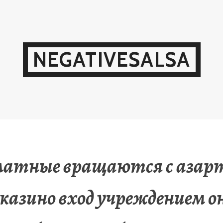
NEGATIVESALSA
латные вращаются с аза
 казино вход учреждением о