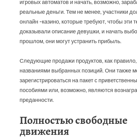
игровых автоматов и начать, возможно, зара
реальные деньги. Тем не менее, участники д
онлайн -казино, которые требуют, чтобы эти
доказывали описание девушки, и начать выбо
прошлом, они могут устранить прибыль.
Следующие продажи продуктов, как правило,
названиями выбранных позиций.
Они также м
зарегистрироваться на пакет с приветственн
пособиями или, возможно, являются вознагр
преданности.
Полностью свободные
движения