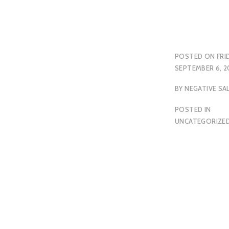
POSTED ON
FRI
SEPTEMBER 6, 2
BY
NEGATIVE SA
POSTED IN
UNCATEGORIZE