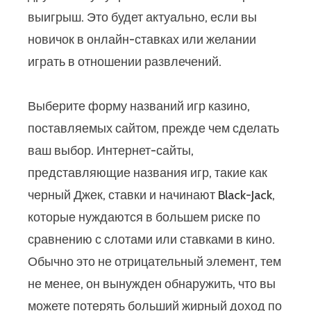
выигрыш. Это будет актуально, если вы
новичок в онлайн-ставках или желании
играть в отношении развлечений.
Выберите форму названий игр казино,
поставляемых сайтом, прежде чем сделать
ваш выбор. Интернет-сайты,
представляющие названия игр, такие как
черный Джек, ставки и начинают Black-Jack,
которые нуждаются в большем риске по
сравнению с слотами или ставками в кино.
Обычно это не отрицательный элемент, тем
не менее, он вынужден обнаружить, что вы
можете потерять больший жирный доход по