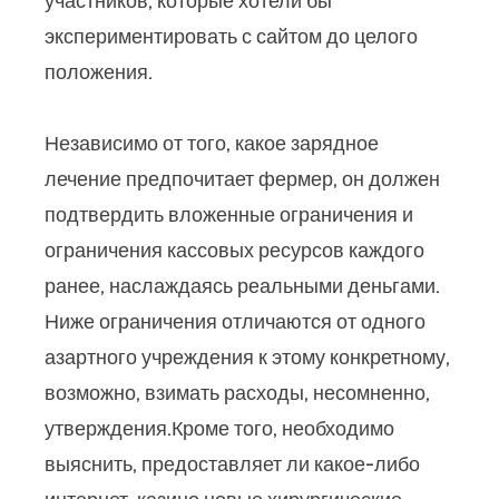
участников, которые хотели бы
экспериментировать с сайтом до целого
положения.
Независимо от того, какое зарядное
лечение предпочитает фермер, он должен
подтвердить вложенные ограничения и
ограничения кассовых ресурсов каждого
ранее, наслаждаясь реальными деньгами.
Ниже ограничения отличаются от одного
азартного учреждения к этому конкретному,
возможно, взимать расходы, несомненно,
утверждения.Кроме того, необходимо
выяснить, предоставляет ли какое-либо