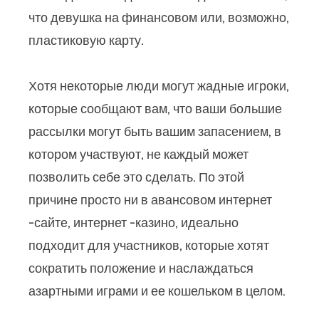
что девушка на финансовом или, возможно,
пластиковую карту.
Хотя некоторые люди могут жадные игроки,
которые сообщают вам, что ваши большие
рассылки могут быть вашим запасением, в
котором участвуют, не каждый может
позволить себе это сделать. По этой
причине просто ни в авансовом интернет
-сайте, интернет -казино, идеально
подходит для участников, которые хотят
сократить положение и наслаждаться
азартными играми и ее кошельком в целом.