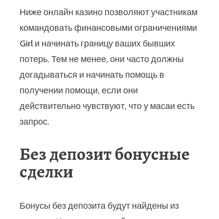
Ниже онлайн казино позволяют участникам
командовать финансовыми ограничениями
Girl и начинать границу ваших бывших
потерь.
Тем не менее, они часто должны
догадываться и начинать помощь в
получении помощи, если они
действительно чувствуют, что у масаи есть
запрос.
Без депозит бонусные
сделки
Бонусы без депозита будут найдены из