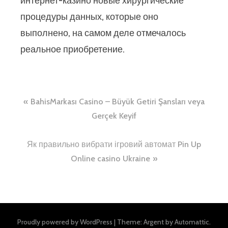
интернет-казино новые хирургические
процедуры данных, которые оно
выполнено, на самом деле отмечалось
реальное приобретение.
Post
BahisMarkası Casino – Büyük Getiri Şansları veya
navigation
Gerçek Keyif
Як правильно вибрати ігровий автомат Pin Up
Online casino Ukraine
Proudly powered by WordPress
|
Theme: Argent by
Automattic
.