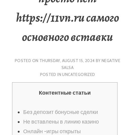
https://11vn.ru самого
основного вставки
POSTED ON
THURSDAY, AUGUST 15, 2024
BY
NEGATIVE
SALSA
POSTED IN
UNCATEGORIZED
Контентные статьи
Без депозит бонусные сделки
Не вставлены в линию казино
Онлайн -игры открыты