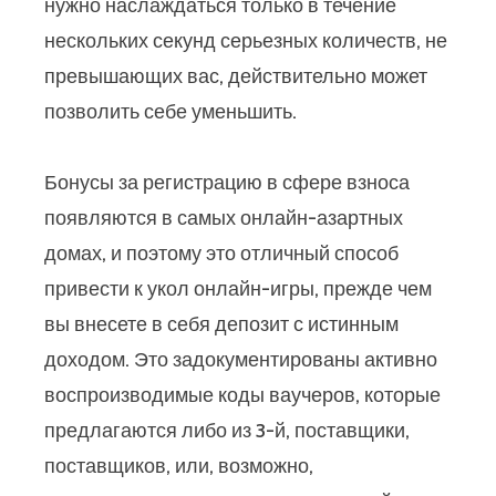
нужно наслаждаться только в течение
нескольких секунд серьезных количеств, не
превышающих вас, действительно может
позволить себе уменьшить.
Бонусы за регистрацию в сфере взноса
появляются в самых онлайн-азартных
домах, и поэтому это отличный способ
привести к укол онлайн-игры, прежде чем
вы внесете в себя депозит с истинным
доходом. Это задокументированы активно
воспроизводимые коды ваучеров, которые
предлагаются либо из 3-й, поставщики,
поставщиков, или, возможно,