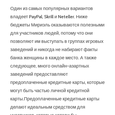
Один из самых популярных вариантов
владеет PayPal, Skrill и Neteller. Ниже
бюджеты Мириэль оказываются полезными
для участников людей, потому что они
позволяют им выступать в группах игровых
заведений и никогда не набирают факты
банка женщины в каждое место. А также
следующее, много онлайн-азартных
заведений предоставляют
предоплаченные кредитные карты, которые
могут быть частью личной кредитной
карты.Предоплаченные кредитные карты
делают идеальным средством для