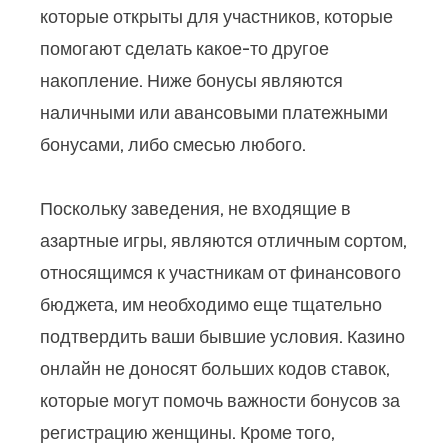
которые открыты для участников, которые
помогают сделать какое-то другое
накопление. Ниже бонусы являются
наличными или авансовыми платежными
бонусами, либо смесью любого.
Поскольку заведения, не входящие в
азартные игры, являются отличным сортом,
относящимся к участникам от финансового
бюджета, им необходимо еще тщательно
подтвердить ваши бывшие условия. Казино
онлайн не доносят больших кодов ставок,
которые могут помочь важности бонусов за
регистрацию женщины. Кроме того,