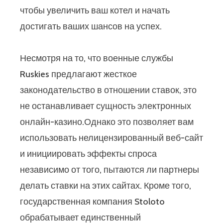
чтобы увеличить ваш котел и начать
достигать ваших шансов на успех.
Несмотря на то, что военные службы
Ruskies предлагают жесткое
законодательство в отношении ставок, это
не останавливает сущность электронных
онлайн-казино.Однако это позволяет вам
использовать нелицензированный веб-сайт
и инициировать эффекты спроса
независимо от того, пытаются ли партнеры
делать ставки на этих сайтах. Кроме того,
государственная компания Stoloto
обрабатывает единственный