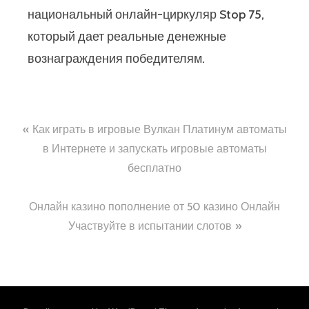
национальный онлайн-циркуляр Stop 75,
который дает реальные денежные
вознаграждения победителям.
Post
Как играть в игровые Вулкан Платинум автоматы
navigation
в Интернете и запускать игровые автоматы
бесплатно
Онлайн казино пополнение от 50 казино Онлайн
Участвуйте в испытании слотов