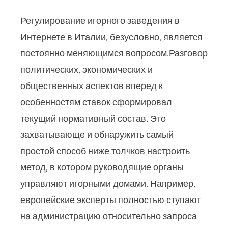
Регулирование игорного заведения в
Интернете в Италии, безусловно, является
постоянно меняющимся вопросом.Разговор
политических, экономических и
общественных аспектов вперед к
особенностям ставок сформировал
текущий нормативный состав. Это
захватывающе и обнаружить самый
простой способ ниже толчков настроить
метод, в котором руководящие органы
управляют игорными домами. Например,
европейские эксперты полностью ступают
на администрацию относительно запроса