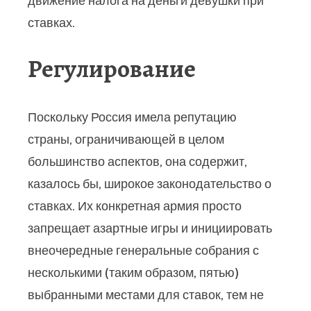
движение налога на деньги девушки при
ставках.
Регулирование
Поскольку Россия имела репутацию
страны, ограничивающей в целом
большинство аспектов, она содержит,
казалось бы, широкое законодательство о
ставках. Их конкретная армия просто
запрещает азартные игры и инициировать
внеочередные генеральные собрания с
несколькими (таким образом, пятью)
выбранными местами для ставок, тем не