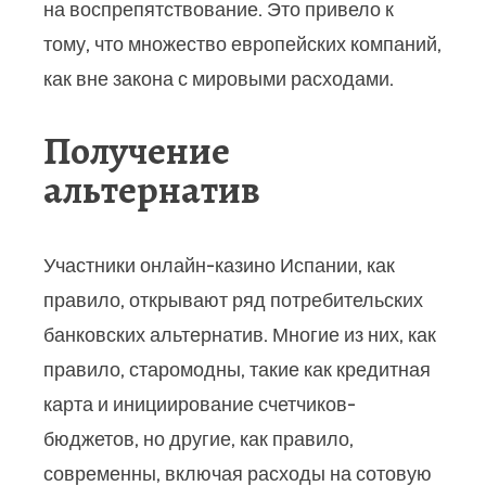
на воспрепятствование. Это привело к
тому, что множество европейских компаний,
как вне закона с мировыми расходами.
Получение
альтернатив
Участники онлайн-казино Испании, как
правило, открывают ряд потребительских
банковских альтернатив. Многие из них, как
правило, старомодны, такие как кредитная
карта и инициирование счетчиков-
бюджетов, но другие, как правило,
современны, включая расходы на сотовую