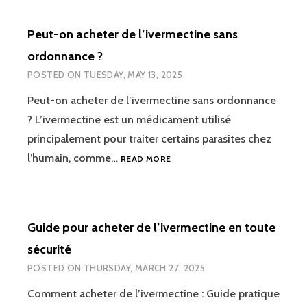
Peut-on acheter de l’ivermectine sans
ordonnance ?
POSTED ON
TUESDAY, MAY 13, 2025
Peut-on acheter de l’ivermectine sans ordonnance
? L’ivermectine est un médicament utilisé
principalement pour traiter certains parasites chez
PEUT-
l’humain, comme…
READ MORE
ON
ACHETER
DE
L’IVERMECTINE
Guide pour acheter de l’ivermectine en toute
SANS
ORDONNANCE
sécurité
?
POSTED ON
THURSDAY, MARCH 27, 2025
Comment acheter de l’ivermectine : Guide pratique