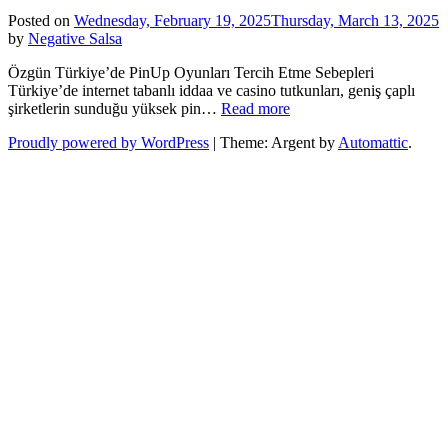
Posted on
Wednesday, February 19, 2025
Thursday, March 13, 2025
by
Negative Salsa
Özgün Türkiye’de PinUp Oyunları Tercih Etme Sebepleri
Türkiye’de internet tabanlı iddaa ve casino tutkunları, geniş çaplı
Özgün
şirketlerin sunduğu yüksek pin…
Read more
Türkiye’de
Proudly powered by WordPress
|
Theme: Argent by
Automattic
.
PinUp
Oyunları
Tercih
Etme
Sebepleri