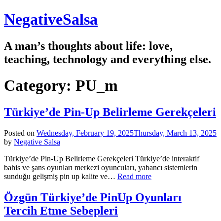
Skip
NegativeSalsa
to
content
A man’s thoughts about life: love,
teaching, technology and everything else.
Category:
PU_m
Türkiye’de Pin-Up Belirleme Gerekçeleri
Posted on
Wednesday, February 19, 2025
Thursday, March 13, 2025
by
Negative Salsa
Türkiye’de Pin-Up Belirleme Gerekçeleri Türkiye’de interaktif
bahis ve şans oyunları merkezi oyuncuları, yabancı sistemlerin
Türkiye’de
sunduğu gelişmiş pin up kalite ve…
Read more
Pin-
Up
Özgün Türkiye’de PinUp Oyunları
Belirleme
Tercih Etme Sebepleri
Gerekçeleri