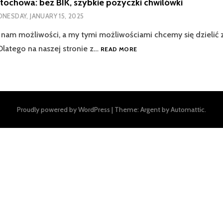
tochowa: bez BIK, szybkie pożyczki chwilówki
NESDAY, JANUARY 15, 2025
 nam możliwości, a my tymi możliwościami chcemy się dzielić z
KREDYTY
Dlatego na naszej stronie z…
READ MORE
CZĘSTOCHOWA:
BEZ
BIK,
SZYBKIE
POŻYCZKI
Proudly powered by WordPress
|
Theme: Argent by
Automattic
.
CHWILÓWKI