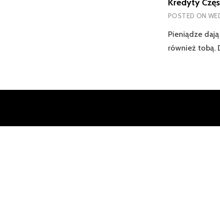
Kredyty Częs
POSTED ON
WED
Pieniądze dają
również tobą. 