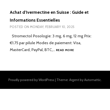
Achat d’Ivermectine en Suisse : Guide et
Informations Essentielles
POSTED ON
MONDAY, FEBRUARY 10, 2025
Stromectol Posologie: 3 mg, 6 mg, 12 mg Prix:
€1.75 par pilule Modes de paiement: Visa,
ACHAT
MasterCard, PayPal, BTC,…
READ MORE
D’IVERMECTINE
EN
SUISSE
:
GUIDE
Proudly powered by WordPress
|
Theme: Argent by
Automattic
.
ET
INFORMATIONS
ESSENTIELLES