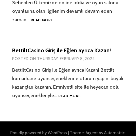
Sebepleri Ülkemizde online iddia ve oyun salonu
oyunlarına olan ilgilenim devamlı devam eden
ÜLKEMIZDE
zaman…
READ MORE
BIRTANE
PIN-
CO
OYUN
BettiltCasino Giriş ile Eğlen ayrıca Kazan!
SALONU
BELIRLEME
POSTED ON
THURSDAY, FEBRUARY 8, 2024
SEBEPLERI
BettiltCasino Giriş ile Eğlen ayrıca Kazan! Bettilt
kumarhane oyunseçeneklerine oturum yapın, büyük
kazançları kazanın. Emniyetli site ile heyecan dolu
BETTILTCASINO
oyunseçenekleriyle…
READ MORE
GIRIŞ
ILE
EĞLEN
AYRICA
KAZAN!
Proudly powered by WordPress
|
Theme: Argent by
Automattic
.