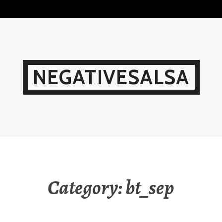
Skip
to
content
NEGATIVESALSA
Category:
bt_sep