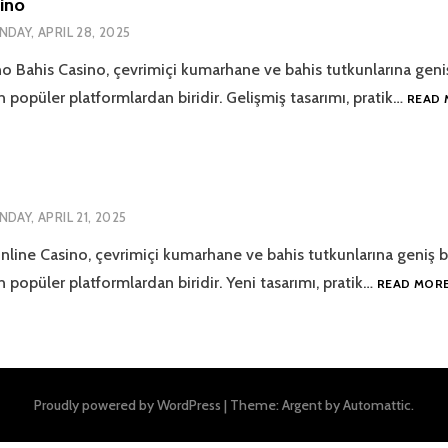
sino
DAY, APRIL 28, 2025
no Bahis Casino, çevrimiçi kumarhane ve bahis tutkunlarına geni
 popüler platformlardan biridir. Gelişmiş tasarımı, pratik…
READ 
DAY, APRIL 21, 2025
nline Casino, çevrimiçi kumarhane ve bahis tutkunlarına geniş b
 popüler platformlardan biridir. Yeni tasarımı, pratik…
READ MOR
Proudly powered by WordPress
|
Theme: Argent by
Automattic
.