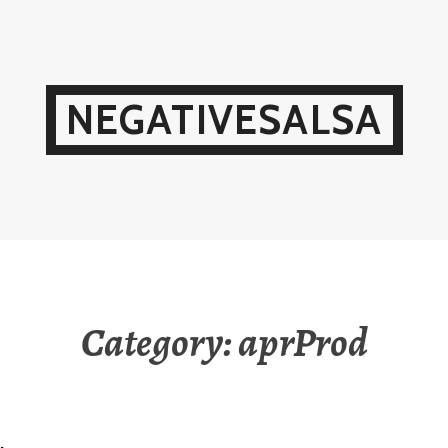
NEGATIVESALSA
Category:
aprProd