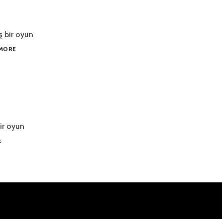
ş bir oyun
ÇEVRIMIÇI
MORE
CASINO
ir oyun
BAHIS
E
CASINO